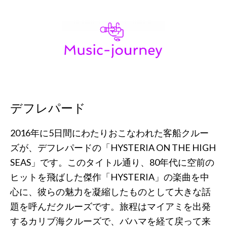
Skip
Skip
Skip
to
to
to
primary
main
primary
navigation
content
sidebar
デフレパード
2016年に5日間にわたりおこなわれた客船クルー
ズが、デフレパードの「HYSTERIA ON THE HIGH
SEAS」です。このタイトル通り、80年代に空前の
ヒットを飛ばした傑作「HYSTERIA」の楽曲を中
心に、彼らの魅力を凝縮したものとして大きな話
題を呼んだクルーズです。旅程はマイアミを出発
するカリブ海クルーズで、バハマを経て戻って来